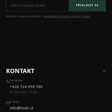
PŘIHLÁSIT SE
Vložením e-mailu souhlasíte s
podmínkami ochrany osobních údajů
KONTAKT
TELEFON
+420 724 959 760
Po–Pá 9:00 – 17:00
E-MAIL
info@hosh.cz