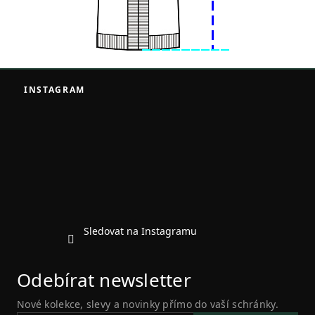
Z
á
INSTAGRAM
p
a
t
í
Sledovat na Instagramu
Odebírat newsletter
Nové kolekce, slevy a novinky přímo do vaší schránky.