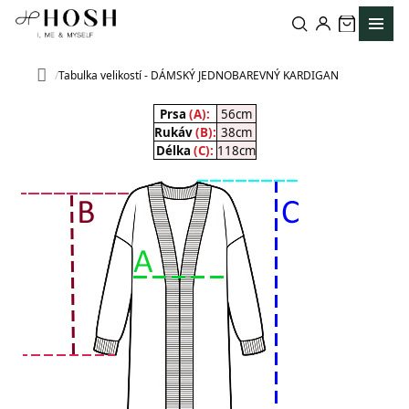
Přejít
na
obsah
Tabulka velikostí - DÁMSKÝ JEDNOBAREVNÝ KARDIGAN
Domů
Prsa
(A):
56cm
Rukáv
(B):
38cm
Délka
(C):
118cm