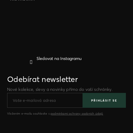
p
a
t
í
Sledovat na Instagramu
Odebírat newsletter
Nové kolekce, slevy a novinky přímo do vaší schránky.
PŘIHLÁSIT SE
Vložením e-mailu souhlasíte s
podmínkami ochrany osobních údajů