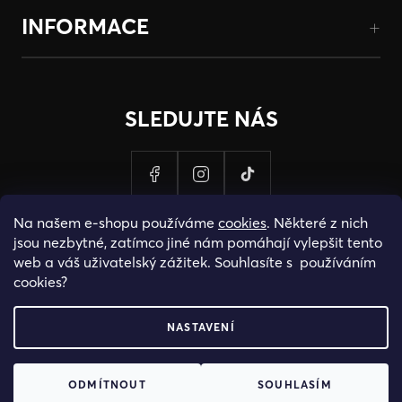
INFORMACE
SLEDUJTE NÁS
Na našem e-shopu používáme
cookies
. Některé z nich
jsou nezbytné, zatímco jiné nám pomáhají vylepšit tento
web a váš uživatelský zážitek. Souhlasíte s používáním
cookies?
NASTAVENÍ
PROVOZOVATELEM STRANEK HOSH.CZ JE SPOLECNOST PAK
ODMÍTNOUT
SOUHLASÍM
FASHION S.R.O., IC: 25774701.