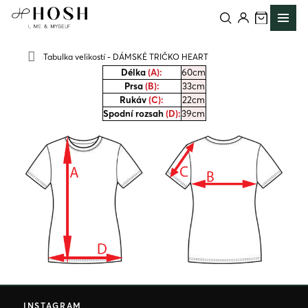
Přejít
na
obsah
Tabulka velikostí - DÁMSKÉ TRIČKO HEART
Domů
Délka
(A):
60cm
Prsa
(B):
33cm
Rukáv
(C):
22cm
Spodní rozsah
(D):
39cm
Z
á
INSTAGRAM