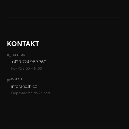
KONTAKT
TELEFON
+420 724 959 760
Po–Pá 9:00 – 17:00
E-MAIL
info@hosh.cz
Odpovídáme do 24 hod.