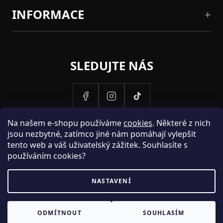
INFORMACE
SLEDUJTE NÁS
Na našem e-shopu používáme
cookies
. Některé z nich
jsou nezbytné, zatímco jiné nám pomáhají vylepšit
tento web a váš uživatelský zážitek. Souhlasíte s
používáním cookies?
NASTAVENÍ
PROVOZOVATELEM STRANEK HOSH.CZ JE SPOLECNOST PAK
ODMÍTNOUT
SOUHLASÍM
FASHION S.R.O., IC: 25774701.