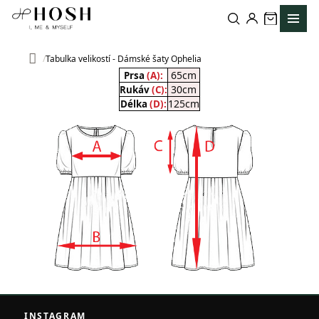
Přejít
na
obsah
Tabulka velikostí - Dámské šaty Ophelia
Domů
65cm
Prsa
(A):
30cm
Rukáv
(C):
125cm
Délka
(D):
Z
á
INSTAGRAM