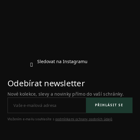
p
a
t
í
Sledovat na Instagramu
Odebírat newsletter
Nové kolekce, slevy a novinky přímo do vaší schránky.
PŘIHLÁSIT SE
Vložením e-mailu souhlasíte s
podmínkami ochrany osobních údajů