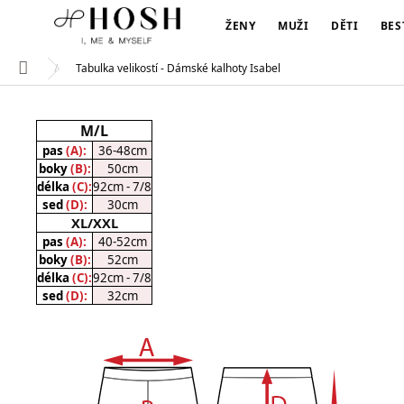
Přejít
na
ŽENY
MUŽI
DĚTI
BES
obsah
Tabulka velikostí - Dámské kalhoty Isabel
Domů
M/L
pas
(A):
36-48cm
boky
(B):
50cm
délka
(C):
92cm - 7/8
sed
(D):
30cm
XL/XXL
pas
(A):
40-52cm
boky
(B):
52cm
délka
(C):
92cm - 7/8
sed
(D):
32cm