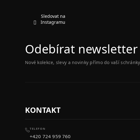
a
t
í
Sledovat na
Instagramu
Odebírat newsletter
Nové kolekce, slevy a novinky přímo do vaší schránky
KONTAKT
TELEFON
+420 724 959 760