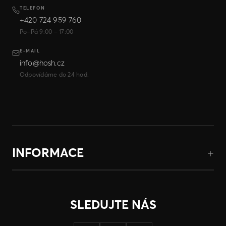
TELEFON
+420 724 959 760
Po–Pá 9:00 – 17:00
E-MAIL
info@hosh.cz
Odpovídáme do 24 hod.
INFORMACE
SLEDUJTE NÁS