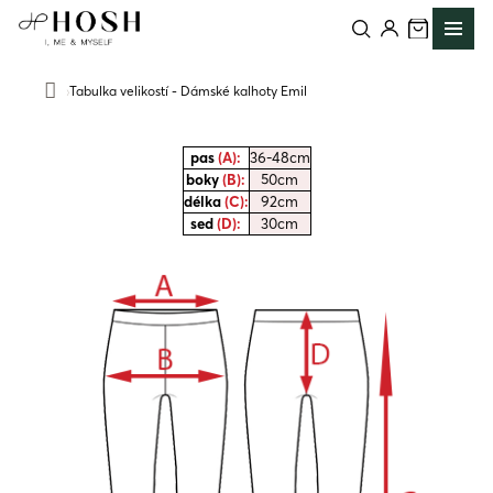
Přejít
na
obsah
Tabulka velikostí - Dámské kalhoty Emil
Domů
pas
(A):
36-48cm
boky
(B):
50cm
délka
(C):
92cm
sed
(D):
30cm