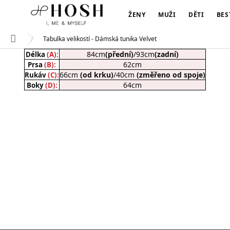
Přejít
na
ŽENY
MUŽI
DĚTI
BES
obsah
Tabulka velikostí - Dámská tunika Velvet
Domů
84cm
(přední)
/93cm
(zadní)
Délka
(A):
62cm
Prsa
(B):
66cm
(od krku)
/40cm
(změřeno od spoje)
Rukáv
(C):
64cm
Boky
(D):