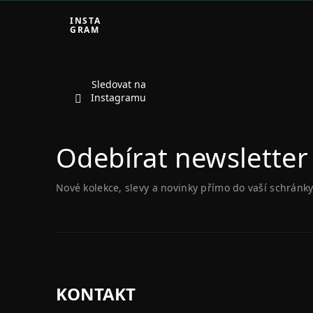
Z
á
INSTA
GRAM
p
a
t
í
Sledovat na
Instagramu
Odebírat newsletter
Nové kolekce, slevy a novinky přímo do vaší schránky
KONTAKT