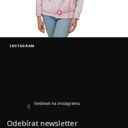
Z
á
INSTAGRAM
p
a
t
í
Sledovat na Instagramu
Odebírat newsletter