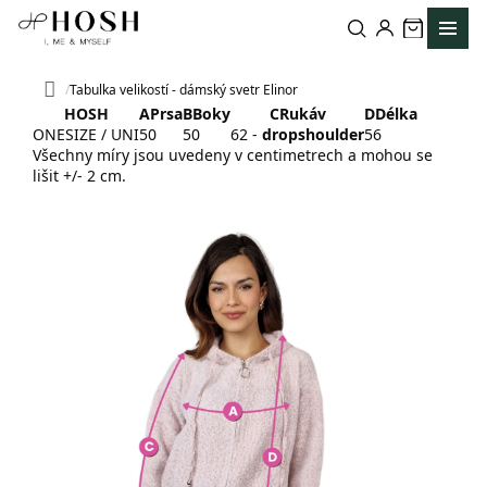
Přejít
na
obsah
Tabulka velikostí - dámský svetr Elinor
Domů
HOSH
A
Prsa
B
Boky
C
Rukáv
D
Délka
ONESIZE / UNI
50
50
62 -
dropshoulder
56
Všechny míry jsou uvedeny v centimetrech a mohou se
lišit +/- 2 cm.