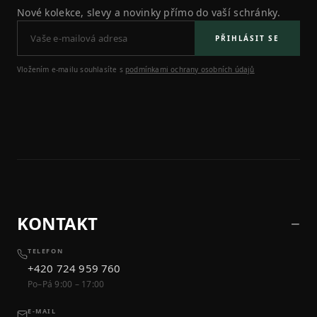
Nové kolekce, slevy a novinky přímo do vaší schránky.
PŘIHLÁSIT SE
Vložením e-mailu souhlasíte s
podmínkami ochrany osobních údajů
KONTAKT
TELEFON
+420 724 959 760
Po–Pá 9:00 – 17:00
E-MAIL