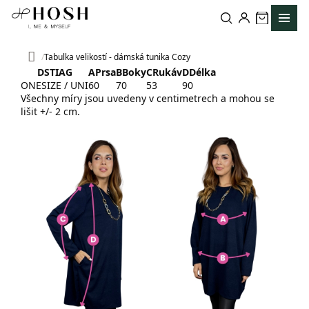
Přejít
na
obsah
Tabulka velikostí - dámská tunika Cozy
Domů
DSTIAG
A
Prsa
B
Boky
C
Rukáv
D
Délka
ONESIZE / UNI
60
70
53
90
Všechny míry jsou uvedeny v centimetrech a mohou se
lišit +/- 2 cm.