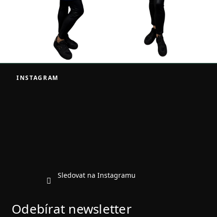
Z
á
INSTAGRAM
p
a
t
í
Sledovat na Instagramu
Odebírat newsletter