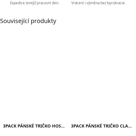
Expedice tentýž pracovní den.
Vrácení i výměna bez byrokracie.
Související produkty
3PACK PÁNSKÉ TRIČKO HOSH CLASSIC ČERNÉ
3PACK PÁNSKÉ TRIČKO CLASSIC (ČERNÁ, ŠEDÁ, TMAVĚ MODRÁ)