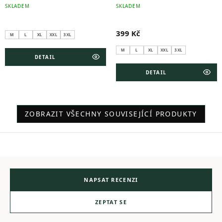
SKLADEM
SKLADEM
399 Kč
M
L
XL
XXL
3XL
M
L
XL
XXL
3XL
DETAIL
DETAIL
ZOBRAZIT VŠECHNY SOUVISEJÍCÍ PRODUKTY
NAPSAT RECENZI
ZEPTAT SE