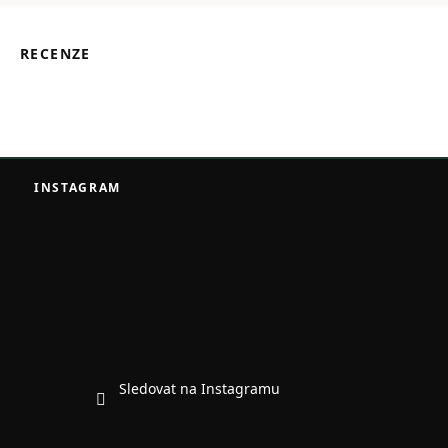
RECENZE
Z
á
INSTAGRAM
p
a
t
í
Sledovat na Instagramu