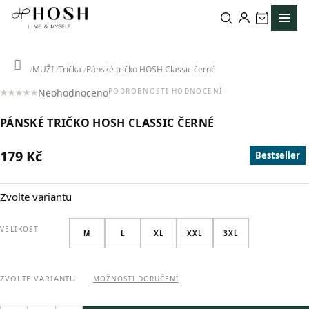
Přejít
na
obsah
Domů
MUŽI
Trička
Pánské tričko HOSH Classic černé
Neohodnoceno
PODROBNOSTI HODNOCENÍ
Průměrné
hodnocení
PÁNSKÉ TRIČKO HOSH CLASSIC ČERNÉ
produktu
je
0,0
179 Kč
Bestseller
z
Měrná
5
cena:
hvězdiček.
Zvolte variantu
VELIKOST
M
L
XL
XXL
3XL
ZVOLTE VARIANTU
MOŽNOSTI DORUČENÍ