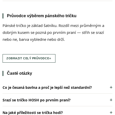
l
á
d
Průvodce výběrem pánského tričku
a
c
Pánské tričko je základ šatníku. Rozdíl mezi průměrným a
í
p
dobrým kusem se pozná po prvním praní — střih se srazí
r
nebo ne, barva vybledne nebo drží.
v
k
y
v
+
ZOBRAZIT CELÝ PRŮVODCE
ý
p
i
Časté otázky
s
u
Co je česaná bavlna a proč je lepší než standardní?
Srazí se tričko HOSH po prvním praní?
Na jaké příležitosti se trička hodí?