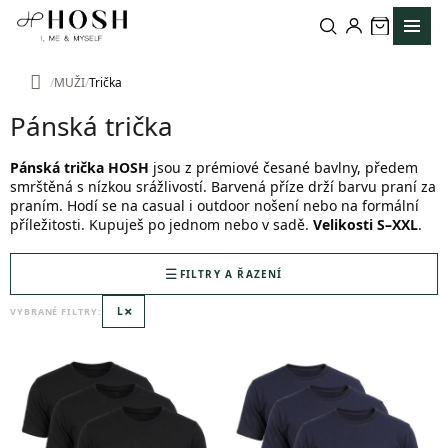
Přejít
na
obsah
MUŽI
Trička
Domů
Pánská trička
Pánská trička HOSH
jsou z prémiové česané bavlny, předem
smrštěná s nízkou srážlivostí. Barvená příze drží barvu praní za
praním. Hodí se na casual i outdoor nošení nebo na formální
příležitosti. Kupuješ po jednom nebo v sadě.
Velikosti S–XXL
.
FILTRY A ŘAZENÍ
×
L
VYBRANÉ FILTRY:
V
ý
p
i
s
p