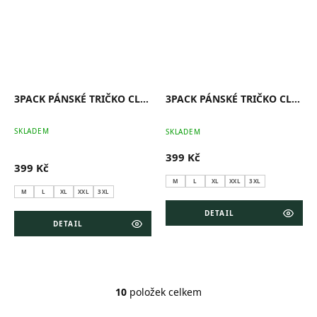
3PACK PÁNSKÉ TRIČKO CLASSIC (ČERNÁ, ŠEDÁ, TMAVĚ MODRÁ)
3PACK PÁNSKÉ TRIČKO CLASSIC (BÍLÁ, ŠEDÁ, ČERNÁ)
Pr
SKLADEM
SKLADEM
ho
pr
399 Kč
je
399 Kč
5,0
z
M
L
XL
XXL
3XL
5
M
L
XL
XXL
3XL
hv
DETAIL
DETAIL
10
položek celkem
O
v