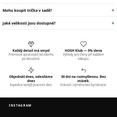
Mohu koupit trička v sadě?
Jaké velikosti jsou dostupné?
Každý detail má smysl
HOSH Klub — 5% sleva
Prémiové zpracování od návrhu
Výhody pro členy při každém
po doručení.
nákupu.
Objednáš dnes, odesíláme
30 dní na rozmyšlenou. Bez
dnes
otázek.
Expedice tentýž pracovní den.
Vrácení i výměna bez byrokracie.
Z
á
INSTAGRAM
p