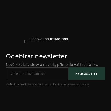
a
t
í
Sledovat na Instagramu
Odebírat newsletter
Nové kolekce, slevy a novinky přímo do vaší schránky.
PŘIHLÁSIT SE
Vložením e-mailu souhlasíte s
podmínkami ochrany osobních údajů