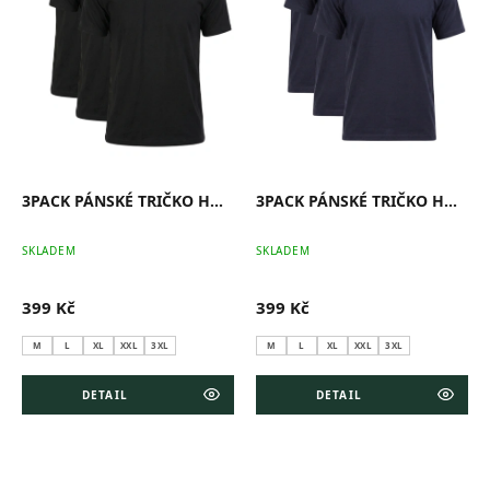
r
o
d
u
k
t
ů
3PACK PÁNSKÉ TRIČKO HOSH CLASSIC ČERNÉ
3PACK PÁNSKÉ TRIČKO HOSH CLASSIC NAVY
SKLADEM
SKLADEM
399 Kč
399 Kč
M
L
XL
XXL
3XL
M
L
XL
XXL
3XL
DETAIL
DETAIL