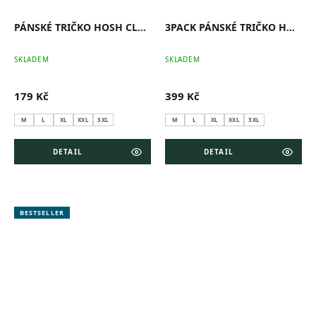
PÁNSKÉ TRIČKO HOSH CLASSIC ŠEDÝ MELÍR
3PACK PÁNSKÉ TRIČKO HOSH CLASSIC ŠEDÝ MELÍR
SKLADEM
SKLADEM
179 Kč
399 Kč
M
L
XL
XXL
3XL
M
L
XL
XXL
3XL
DETAIL
DETAIL
BESTSELLER