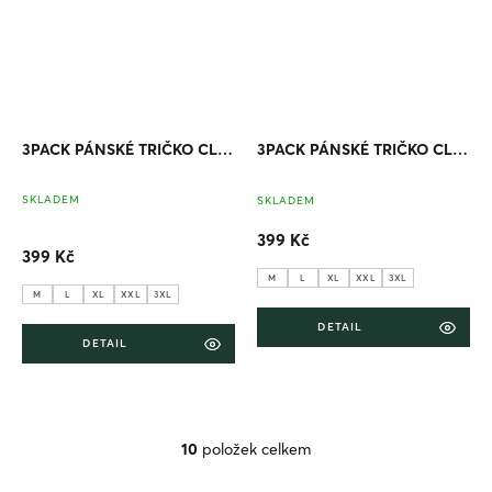
3PACK PÁNSKÉ TRIČKO CLASSIC (ČERNÁ, ŠEDÁ, TMAVĚ MODRÁ)
3PACK PÁNSKÉ TRIČKO CLASSIC (BÍLÁ, ŠEDÁ, ČERNÁ)
Pr
SKLADEM
SKLADEM
ho
pr
399 Kč
je
399 Kč
5,0
z
M
L
XL
XXL
3XL
5
M
L
XL
XXL
3XL
hv
DETAIL
DETAIL
10
položek celkem
O
v