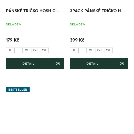
PÁNSKÉ TRIČKO HOSH CLASSIC ŠEDÝ MELÍR
3PACK PÁNSKÉ TRIČKO HOSH CLASSIC ŠEDÝ MELÍR
SKLADEM
SKLADEM
179 Kč
399 Kč
M
L
XL
XXL
3XL
M
L
XL
XXL
3XL
DETAIL
DETAIL
BESTSELLER