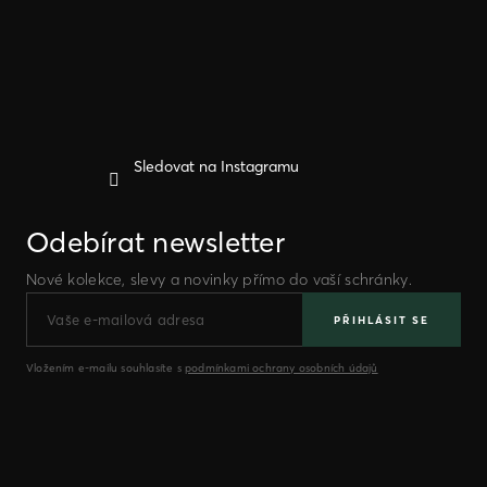
t
í
Sledovat na Instagramu
Odebírat newsletter
Nové kolekce, slevy a novinky přímo do vaší schránky.
PŘIHLÁSIT SE
Vložením e-mailu souhlasíte s
podmínkami ochrany osobních údajů