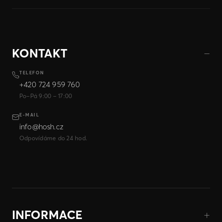
KONTAKT
TELEFON
+420 724 959 760
Po–Pá 9:00 – 17:00
E-MAIL
info@hosh.cz
Odpovídáme do 24 hod.
INFORMACE