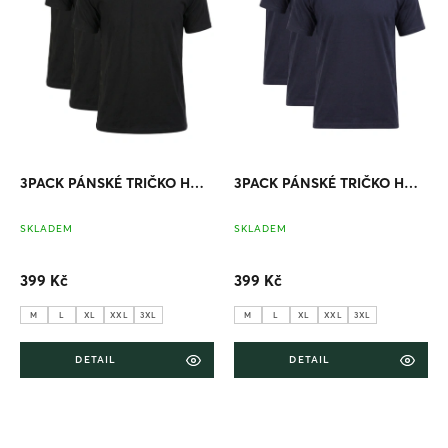
r
o
d
u
k
t
ů
3PACK PÁNSKÉ TRIČKO HOSH CLASSIC ČERNÉ
3PACK PÁNSKÉ TRIČKO HOSH CLASSIC NAVY
SKLADEM
SKLADEM
399 Kč
399 Kč
M
L
XL
XXL
3XL
M
L
XL
XXL
3XL
DETAIL
DETAIL