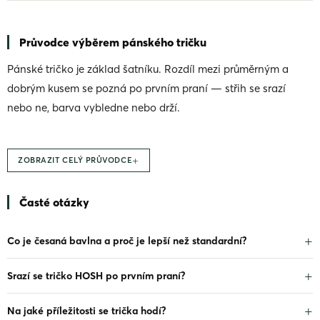
l
á
d
Průvodce výběrem pánského tričku
a
c
Pánské tričko je základ šatníku. Rozdíl mezi průměrným a
í
p
dobrým kusem se pozná po prvním praní — střih se srazí
r
nebo ne, barva vybledne nebo drží.
v
k
y
v
+
ZOBRAZIT CELÝ PRŮVODCE
ý
p
i
Časté otázky
s
u
Co je česaná bavlna a proč je lepší než standardní?
Srazí se tričko HOSH po prvním praní?
Na jaké příležitosti se trička hodí?