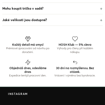
Mohu koupit trička v sadě?
Jaké velikosti jsou dostupné?
Každý detail má smysl
HOSH Klub — 5% sleva
Prémiové zpracování od návrhu po
Výhody pro členy při každém
doručení.
nákupu.
Objednáš dnes, odesíláme
30 dní na rozmyšlenou. Bez
dnes
otázek.
Expedice tentýž pracovní den.
Vrácení i výměna bez byrokracie.
Z
á
INSTAGRAM
p
a