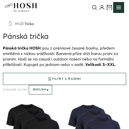
Přejít
na
obsah
MUŽI
Trička
Domů
Pánská trička
Pánská trička HOSH
jsou z prémiové česané bavlny, předem
smrštěná s nízkou srážlivostí. Barvená příze drží barvu praní za
praním. Hodí se na casual i outdoor nošení nebo na formální
příležitosti. Kupuješ po jednom nebo v sadě.
Velikosti S–XXL
.
FILTRY A ŘAZENÍ
×
BAVLNA
VYBRANÉ FILTRY:
V
ý
p
i
s
p