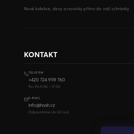
Nové kolekce, slevy a novinky přímo do vaší schránky.
KONTAKT
TELEFON
+420 724 959 760
Po–Pá 9:00 – 17:00
E-MAIL
info@hosh.cz
Odpovídáme do 24 hod.