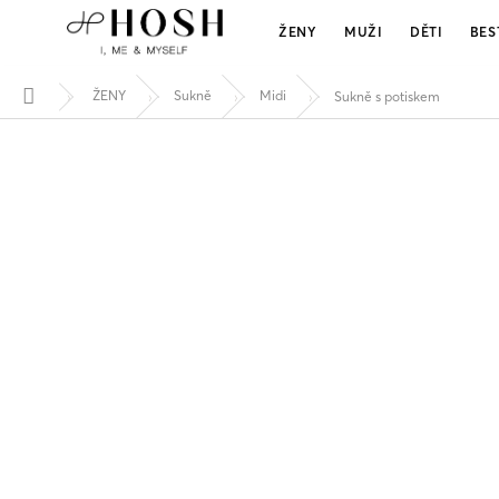
SUKNĚ S POTISKEM
Přejít
299 Kč
na
ŽENY
MUŽI
DĚTI
BES
obsah
ŽENY
Sukně
Midi
Sukně s potiskem
Domů