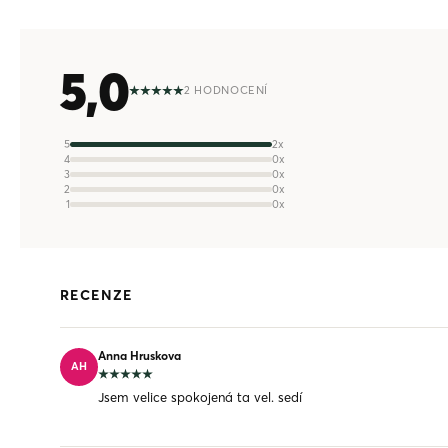
5,0
2 HODNOCENÍ
5
2x
4
0x
3
0x
2
0x
1
0x
RECENZE
Anna Hruskova
AH
Jsem velice spokojená ta vel. sedí