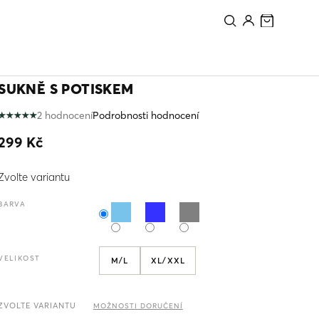
PŘIDAT DO KOŠÍKU
SUKNĚ S POTISKEM
2 hodnocení
Podrobnosti hodnocení
Průměrné
hodnocení
299 Kč
produktu
je
Měrná
5,0
Zvolte variantu
cena:
z
5
BARVA
hvězdiček.
VELIKOST
M/L
XL/XXL
ZVOLTE VARIANTU
MOŽNOSTI DORUČENÍ