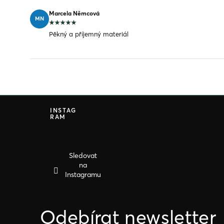
Marcela Němcová
MN
Pěkný a příjemný materiál
Z
á
INSTAG
RAM
p
a
t
í
Sledovat
na
Instagramu
Odebírat newsletter