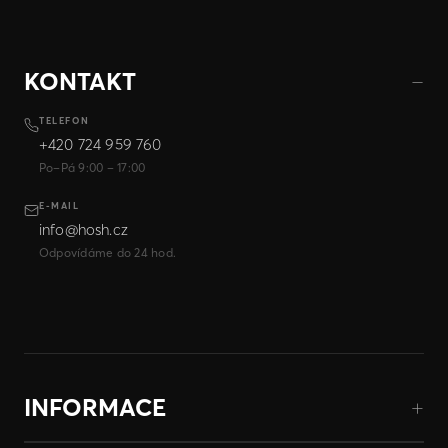
KONTAKT
TELEFON
+420 724 959 760
Po–Pá 9:00 – 17:00
E-MAIL
info@hosh.cz
Odpovídáme do 24 hod.
INFORMACE