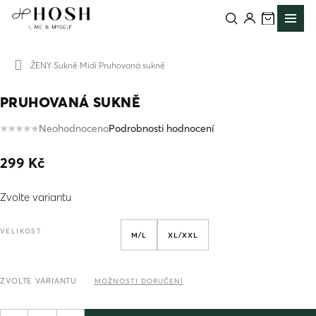
Přejít
na
obsah
ŽENY
Sukně
Midi
Pruhovaná sukně
Domů
PRUHOVANÁ SUKNĚ
Neohodnoceno
Podrobnosti hodnocení
Průměrné
hodnocení
299 Kč
produktu
je
Měrná
0,0
Zvolte variantu
cena:
z
5
hvězdiček.
VELIKOST
M/L
XL/XXL
ZVOLTE VARIANTU
MOŽNOSTI DORUČENÍ