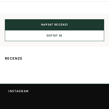
NAPSAT RECENZI
ZEPTAT SE
RECENZE
Z
á
INSTAGRAM
p
a
t