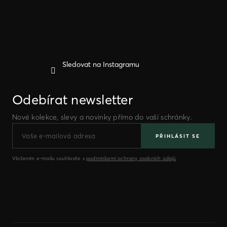
í
Sledovat na Instagramu
Odebírat newsletter
Nové kolekce, slevy a novinky přímo do vaší schránky.
PŘIHLÁSIT SE
Vložením e-mailu souhlasíte s
podmínkami ochrany osobních údajů