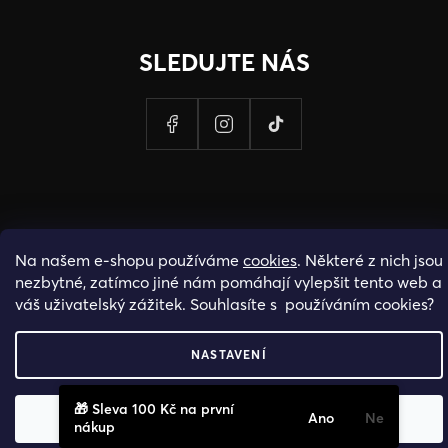
SLEDUJTE NÁS
Na našem e-shopu používáme
cookies
. Některé z nich jsou
nezbytné, zatímco jiné nám pomáhají vylepšit tento web a
váš uživatelský zážitek. Souhlasíte s používáním cookies?
PROVOZOVATELEM STRANEK HOSH.CZ JE SPOLECNOST PAK
NASTAVENÍ
FASHION S.R.O., IC: 25774701.
🎁 Sleva 100 Kč na první
Ano
Ne
ODMÍTNOUT
SOUHLASÍM
nákup