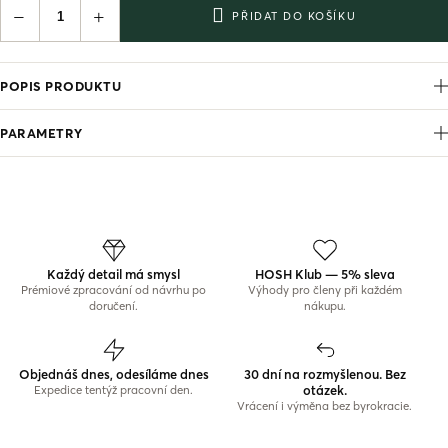
−
+
PŘIDAT DO KOŠÍKU
POPIS PRODUKTU
PARAMETRY
Každý detail má smysl
HOSH Klub — 5% sleva
Prémiové zpracování od návrhu po
Výhody pro členy při každém
doručení.
nákupu.
Objednáš dnes, odesíláme dnes
30 dní na rozmyšlenou. Bez
otázek.
Expedice tentýž pracovní den.
Vrácení i výměna bez byrokracie.