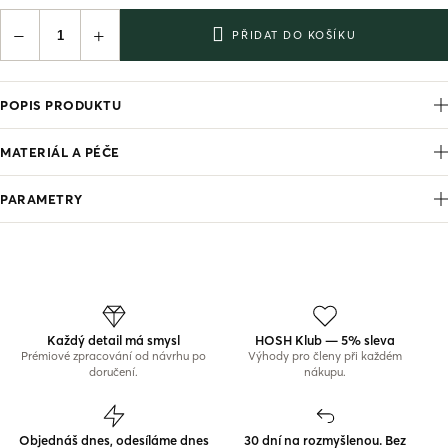
−
+
PŘIDAT DO KOŠÍKU
POPIS PRODUKTU
MATERIÁL A PÉČE
PARAMETRY
Každý detail má smysl
HOSH Klub — 5% sleva
Prémiové zpracování od návrhu po
Výhody pro členy při každém
doručení.
nákupu.
Objednáš dnes, odesíláme dnes
30 dní na rozmyšlenou. Bez