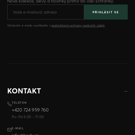
Nové kolekce, slevy a novinky přímo do vaší schránky.
PŘIHLÁSIT SE
Vložením e-mailu souhlasíte s
podmínkami ochrany osobních údajů
KONTAKT
TELEFON
+420 724 959 760
Po–Pá 9:00 – 17:00
E-MAIL