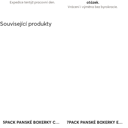
otázek.
Expedice tentýž pracovní den.
Vrácení i výměna bez byrokracie.
Související produkty
5PACK PANSKÉ BOXERKY COMFORT
7PACK PANSKÉ BOXERKY EVERYDAY