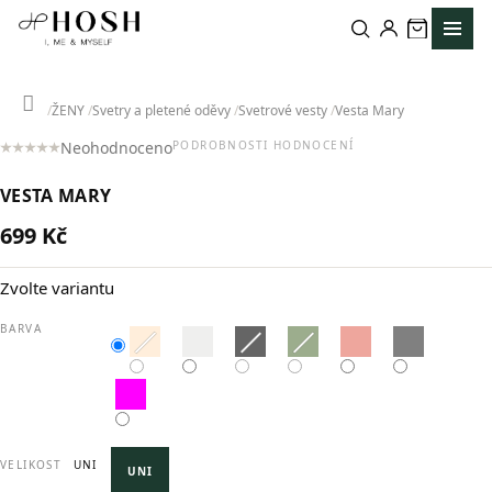
Přejít
na
obsah
Domů
ŽENY
Svetry a pletené oděvy
Svetrové vesty
Vesta Mary
Neohodnoceno
PODROBNOSTI HODNOCENÍ
Průměrné
hodnocení
VESTA MARY
produktu
je
699 Kč
0,0
Měrná
z
cena:
5
Zvolte variantu
hvězdiček.
BARVA
VELIKOST
UNI
UNI