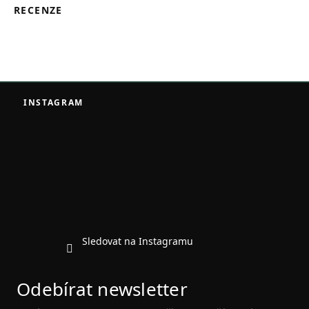
RECENZE
Z
á
INSTAGRAM
p
a
t
í
Sledovat na Instagramu
Odebírat newsletter