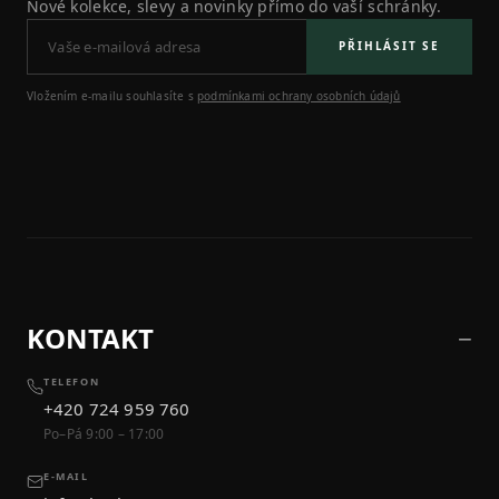
Nové kolekce, slevy a novinky přímo do vaší schránky.
PŘIHLÁSIT SE
Vložením e-mailu souhlasíte s
podmínkami ochrany osobních údajů
KONTAKT
TELEFON
+420 724 959 760
Po–Pá 9:00 – 17:00
E-MAIL