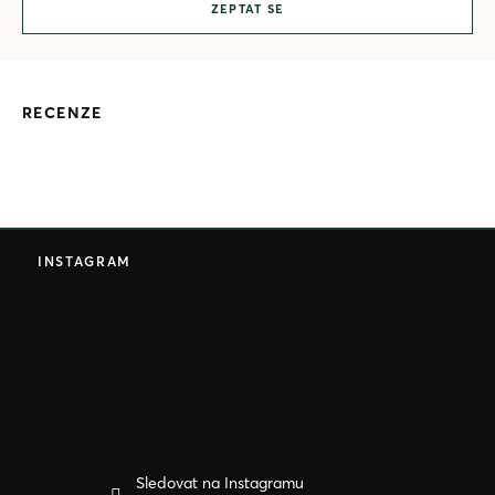
ZEPTAT SE
RECENZE
Z
á
INSTAGRAM
p
a
t
í
Sledovat na Instagramu