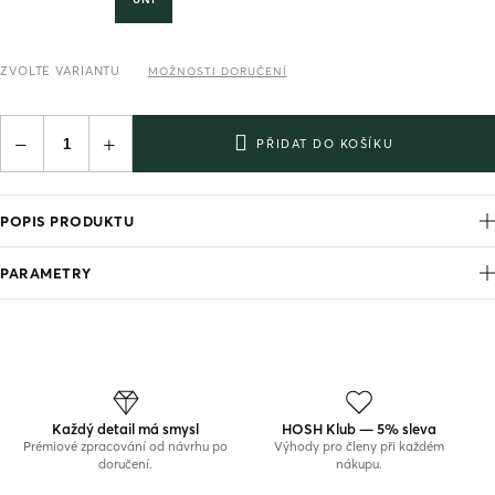
ZVOLTE VARIANTU
MOŽNOSTI DORUČENÍ
−
+
PŘIDAT DO KOŠÍKU
POPIS PRODUKTU
PARAMETRY
Každý detail má smysl
HOSH Klub — 5% sleva
Prémiové zpracování od návrhu po
Výhody pro členy při každém
doručení.
nákupu.