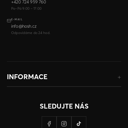
+420 724 959 760
Po–Pá 9:00 – 17:00
E-MAIL
info@hosh.cz
Odpovídáme do 24 hod.
INFORMACE
SLEDUJTE NÁS