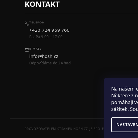
KONTAKT
TELEFON
+420 724 959 760
Po–Pá 9:00 – 17:00
E-MAIL
info@hosh.cz
Odpovídáme do 24 hod.
Na našem 
Některé z n
pomáhají vy
zážitek. So
NASTAVE
PROVOZOVATELEM STRANEK HOSH.CZ JE SPOLECNOST PAK FASHION S