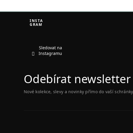
Z
á
INSTA
GRAM
p
a
t
í
Sledovat na
Instagramu
Odebírat newsletter
Nové kolekce, slevy a novinky přímo do vaší schránky