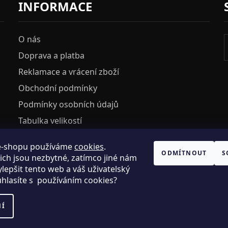
INFORMACE
O nás
Doprava a platba
Reklamace a vrácení zboží
Obchodní podmínky
Podmínky osobních údajů
Tabulka velikostí
e-shopu používáme
cookies
.
HOSH KLUB
ODMÍTNOUT
S
ich jsou nezbytné, zatímco jiné nám
VELKOOBCHOD
lepšit tento web a váš uživatelský
uhlasíte s používáním cookies?
NÍ
.R.O., IC: 25774701.