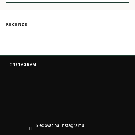
RECENZE
Z
á
INSTAGRAM
p
a
t
í
Sledovat na Instagramu