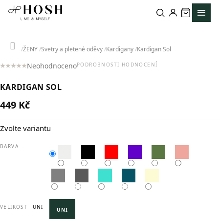
Přejít
na
obsah
Domů
ŽENY
Svetry a pletené oděvy
Kardigany
Kardigan Sol
Neohodnoceno
PODROBNOSTI HODNOCENÍ
Průměrné
hodnocení
KARDIGAN SOL
produktu
je
449 Kč
0,0
Měrná
z
cena:
5
Zvolte variantu
hvězdiček.
BARVA
VELIKOST
UNI
UNI