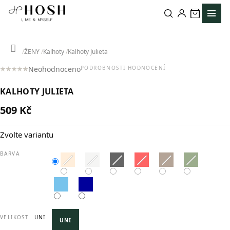
Přejít
na
obsah
Domů
ŽENY
Kalhoty
Kalhoty Julieta
Neohodnoceno
PODROBNOSTI HODNOCENÍ
Průměrné
hodnocení
KALHOTY JULIETA
produktu
je
509 Kč
0,0
Měrná
z
cena:
5
Zvolte variantu
hvězdiček.
BARVA
VELIKOST
UNI
UNI