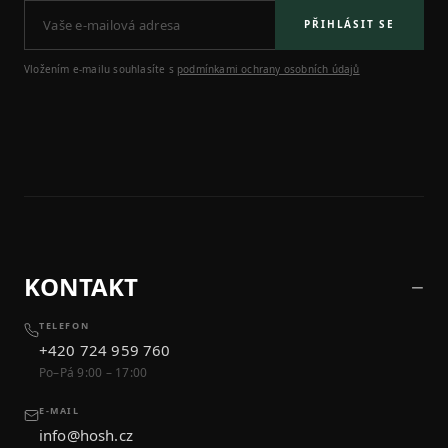
PŘIHLÁSIT SE
Vložením e-mailu souhlasíte s
podmínkami ochrany osobních údajů
KONTAKT
TELEFON
+420 724 959 760
Po–Pá 9:00 – 17:00
E-MAIL
info@hosh.cz