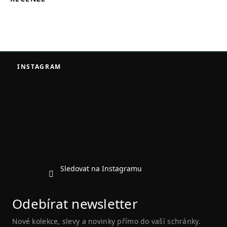
Z
á
INSTAGRAM
p
a
t
í
Sledovat na Instagramu
Odebírat newsletter
Nové kolekce, slevy a novinky přímo do vaší schránky.