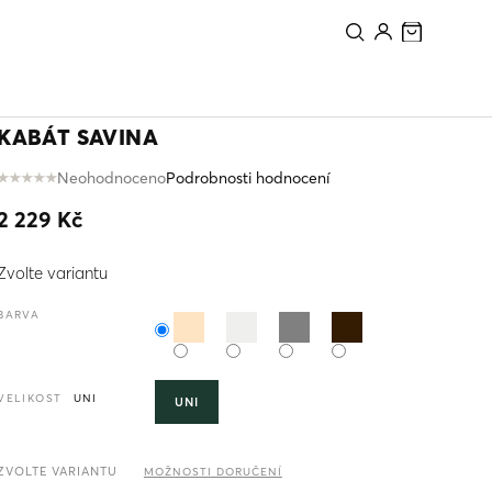
PŘIDAT DO KOŠÍKU
KABÁT SAVINA
Neohodnoceno
Podrobnosti hodnocení
Průměrné
hodnocení
2 229 Kč
produktu
je
Měrná
0,0
Zvolte variantu
cena:
z
5
BARVA
hvězdiček.
VELIKOST
UNI
UNI
ZVOLTE VARIANTU
MOŽNOSTI DORUČENÍ