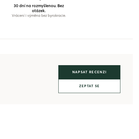
30 dní na rozmyšlenou. Bez
otázek.
Vrácení i výměna bez byrokracie.
NAPSAT RECENZI
ZEPTAT SE