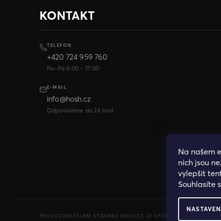
KONTAKT
TELEFON
+420 724 959 760
Po–Pá 9:00 – 17:00
E-MAIL
info@hosh.cz
Odpovídáme do 24 hod.
Na našem 
nich jsou n
vylepšit ten
Souhlasíte 
NASTAVEN
PROVOZOVATELEM STRANEK HOSH.CZ JE SPOLECNOST PAK FASHION S