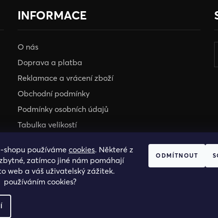
INFORMACE
O nás
Doprava a platba
Reklamace a vrácení zboží
Obchodní podmínky
Podmínky osobních údajů
Tabulka velikostí
e-shopu používáme
cookies
. Některé z
HOSH KLUB
ODMÍTNOUT
S
ezbytné, zatímco jiné nám pomáhají
VELKOOBCHOD
to web a váš uživatelský zážitek.
s používáním cookies?
Í
.R.O., IC: 25774701.