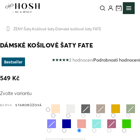
Přejít
na
obsah
ŽENY
Šaty
Košilové šaty
Dámské košilové šaty FATE
Domů
DÁMSKÉ KOŠILOVÉ ŠATY FATE
2 hodnocení
Podrobnosti hodnocení
Bestseller
Průměrné
hodnocení
produktu
549 Kč
je
5,0
Měrná
z
Zvolte variantu
cena:
5
hvězdiček.
BARVA
STARORŮŽOVÁ