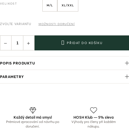
VELIKOST
M/L
XL/XXL
ZVOLTE VARIANTU
MOŽNOSTI DORUČENÍ
−
+
PŘIDAT DO KOŠÍKU
POPIS PRODUKTU
PARAMETRY
Každý detail má smysl
HOSH Klub — 5% sleva
Prémiové zpracování od návrhu po
Výhody pro členy při každém
doručení.
nákupu.