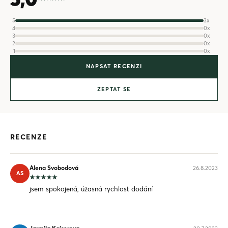
5
3x
4
0x
3
0x
2
0x
1
0x
NAPSAT RECENZI
ZEPTAT SE
RECENZE
Alena Svobodová
26.8.2023
AS
jsem spokojená, úžasná rychlost dodání