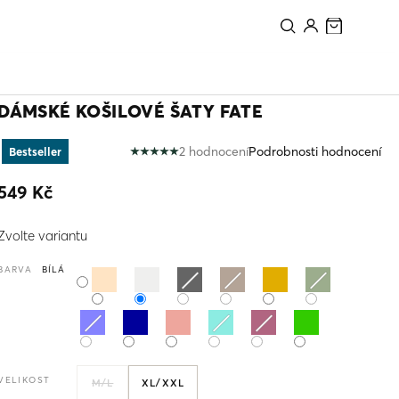
PŘIDAT DO KOŠÍKU
DÁMSKÉ KOŠILOVÉ ŠATY FATE
2 hodnocení
Podrobnosti hodnocení
Bestseller
Průměrné
hodnocení
549 Kč
produktu
je
Měrná
5,0
Zvolte variantu
cena:
z
5
BARVA
BÍLÁ
hvězdiček.
VELIKOST
M/L
XL/XXL