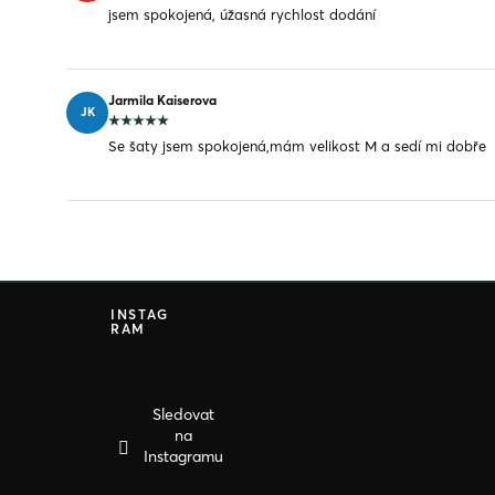
jsem spokojená, úžasná rychlost dodání
Jarmila Kaiserova
JK
Se šaty jsem spokojená,mám velikost M a sedí mi dobře
Z
á
INSTAG
RAM
p
a
t
í
Sledovat
na
Instagramu