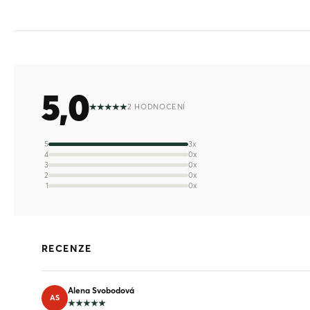
5,0
2 HODNOCENÍ
5
3x
4
0x
3
0x
2
0x
1
0x
RECENZE
Alena Svobodová
AS