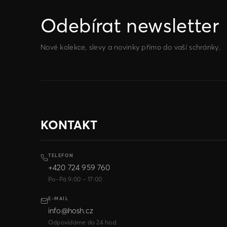
Odebírat newsletter
Nové kolekce, slevy a novinky přímo do vaší schránky.
KONTAKT
TELEFON
+420 724 959 760
Po–Pá 9:00 – 17:00
E-MAIL
info@hosh.cz
Odpovídáme do 24 hod.