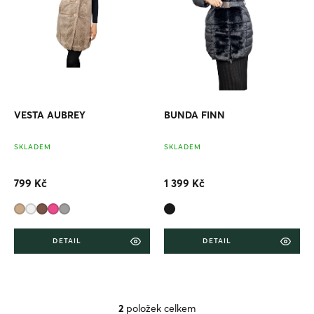
r
o
d
u
k
t
ů
VESTA AUBREY
BUNDA FINN
SKLADEM
SKLADEM
799 Kč
1 399 Kč
DETAIL
DETAIL
2
položek celkem