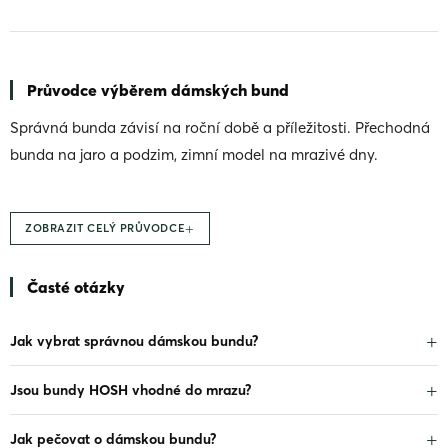
O
v
l
á
d
Průvodce výběrem dámských bund
a
c
Správná bunda závisí na roční době a příležitosti. Přechodná
í
p
bunda na jaro a podzim, zimní model na mrazivé dny.
r
v
k
y
+
ZOBRAZIT CELÝ PRŮVODCE
v
ý
p
Časté otázky
i
s
u
Jak vybrat správnou dámskou bundu?
Jsou bundy HOSH vhodné do mrazu?
Jak pečovat o dámskou bundu?