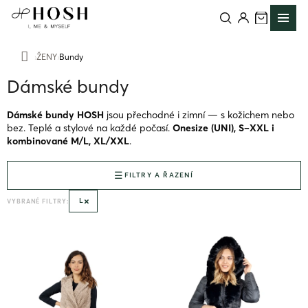
Přejít
na
obsah
ŽENY
Bundy
Domů
Dámské bundy
Dámské bundy HOSH
jsou přechodné i zimní — s kožichem nebo
bez. Teplé a stylové na každé počasí.
Onesize (UNI), S–XXL i
kombinované M/L, XL/XXL
.
FILTRY A ŘAZENÍ
×
L
VYBRANÉ FILTRY:
V
ý
p
i
s
p