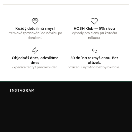
Každý detail má smysl
HOSH Klub — 5% sleva
Prémiové zpracování od návrhu po
Výhody pro členy při každém
doručení.
nákupu.
Objednáš dnes, odesíláme
30 dní na rozmyšlenou. Bez
dnes
otázek.
Expedice tentýž pracovní den.
Vrácení i výměna bez byrokracie.
Z
á
INSTAGRAM
p
a
t
í