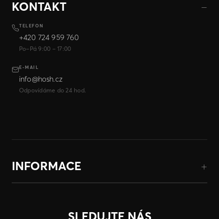
KONTAKT
TELEFON
+420 724 959 760
Po–Pá 9:00 – 17:00
E-MAIL
info@hosh.cz
Odpovídáme do 24 hod.
INFORMACE
SLEDUJTE NÁS