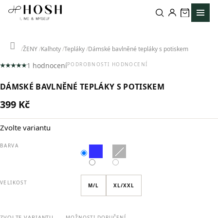
Přejít
na
obsah
Domů
ŽENY
Kalhoty
Tepláky
Dámské bavlněné tepláky s potiskem
1 hodnocení
PODROBNOSTI HODNOCENÍ
Průměrné
hodnocení
DÁMSKÉ BAVLNĚNÉ TEPLÁKY S POTISKEM
produktu
je
399 Kč
5,0
Měrná
z
cena:
5
Zvolte variantu
hvězdiček.
BARVA
VELIKOST
M/L
XL/XXL
ZVOLTE VARIANTU
MOŽNOSTI DORUČENÍ