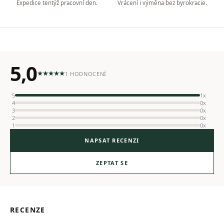
Expedice tentýž pracovní den.
Vrácení i výměna bez byrokracie.
5,0
1 HODNOCENÍ
5
1x
4
0x
3
0x
2
0x
1
0x
NAPSAT RECENZI
ZEPTAT SE
RECENZE