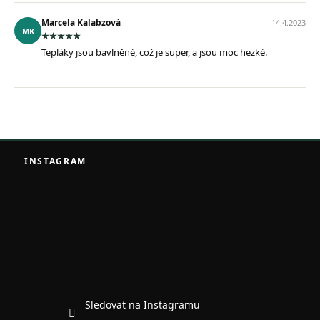
Marcela Kalabzová
14.4.2023
MK
Tepláky jsou bavlněné, což je super, a jsou moc hezké.
Z
á
INSTAGRAM
p
a
t
í
Sledovat na Instagramu