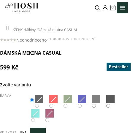
Přejít
na
obsah
Domů
ŽENY
Mikiny
Dámská mikina CASUAL
Neohodnoceno
PODROBNOSTI HODNOCENÍ
Průměrné
hodnocení
DÁMSKÁ MIKINA CASUAL
produktu
je
0,0
599 Kč
Bestseller
z
Měrná
5
cena:
hvězdiček.
Zvolte variantu
BARVA
VELIKOST
UNI