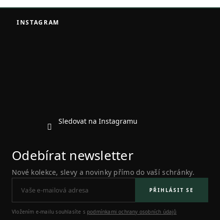
Z
á
INSTAGRAM
p
a
t
í
Sledovat na Instagramu
Odebírat newsletter
Nové kolekce, slevy a novinky přímo do vaší schránky.
PŘIHLÁSIT SE
Vložením e-mailu souhlasíte s
podmínkami ochrany osobních údajů