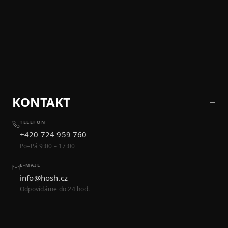
KONTAKT
TELEFON
+420 724 959 760
Po–Pá 9:00 – 17:00
E-MAIL
info@hosh.cz
Odpovídáme do 24 hod.