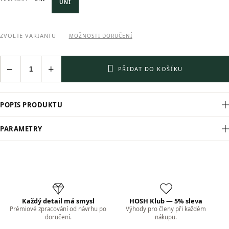
UNI
ZVOLTE VARIANTU
MOŽNOSTI DORUČENÍ
−
+
PŘIDAT DO KOŠÍKU
POPIS PRODUKTU
PARAMETRY
Každý detail má smysl
HOSH Klub — 5% sleva
Prémiové zpracování od návrhu po
Výhody pro členy při každém
doručení.
nákupu.