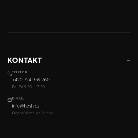
KONTAKT
TELEFON
+420 724 959 760
Po–Pá 9:00 – 17:00
E-MAIL
info@hosh.cz
Odpovídáme do 24 hod.