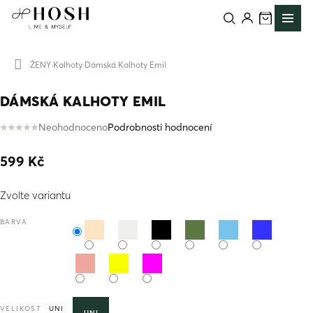
Přejít
na
obsah
ŽENY
Kalhoty
Dámská Kalhoty Emil
Domů
DÁMSKÁ KALHOTY EMIL
Neohodnoceno
Podrobnosti hodnocení
Průměrné
hodnocení
599 Kč
produktu
je
Měrná
0,0
Zvolte variantu
cena:
z
5
BARVA
hvězdiček.
VELIKOST
UNI
UNI