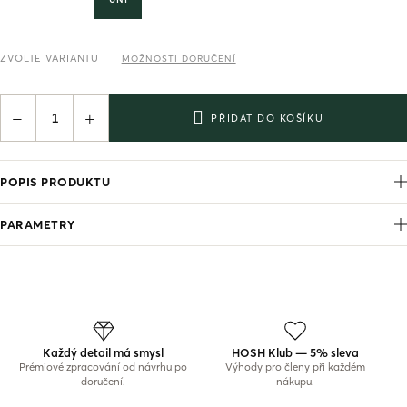
ZVOLTE VARIANTU
MOŽNOSTI DORUČENÍ
−
+
PŘIDAT DO KOŠÍKU
POPIS PRODUKTU
PARAMETRY
Každý detail má smysl
HOSH Klub — 5% sleva
Prémiové zpracování od návrhu po
Výhody pro členy při každém
doručení.
nákupu.