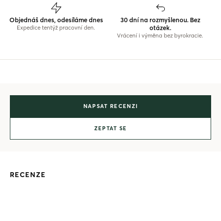
Objednáš dnes, odesíláme dnes
30 dní na rozmyšlenou. Bez
otázek.
Expedice tentýž pracovní den.
Vrácení i výměna bez byrokracie.
NAPSAT RECENZI
ZEPTAT SE
RECENZE