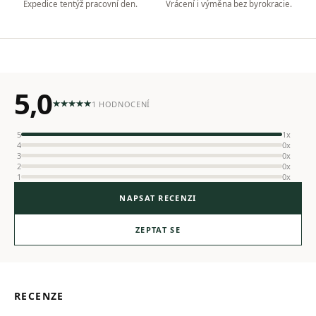
Expedice tentýž pracovní den.
Vrácení i výměna bez byrokracie.
5,0
1 HODNOCENÍ
5
1x
4
0x
3
0x
2
0x
1
0x
NAPSAT RECENZI
ZEPTAT SE
RECENZE