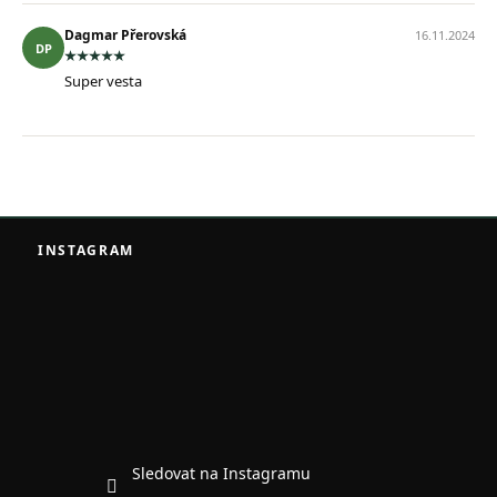
Dagmar Přerovská
16.11.2024
DP
Super vesta
Z
á
INSTAGRAM
p
a
t
í
Sledovat na Instagramu