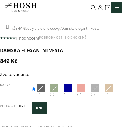
Přejít
na
obsah
Domů
ŽENY
Svetry a pletené oděvy
Dámská elegantní vesta
1 hodnocení
PODROBNOSTI HODNOCENÍ
Průměrné
hodnocení
DÁMSKÁ ELEGANTNÍ VESTA
produktu
je
849 Kč
5,0
Měrná
z
cena:
5
Zvolte variantu
hvězdiček.
BARVA
VELIKOST
UNI
UNI
ZVOLTE VARIANTU
MOŽNOSTI DORUČENÍ