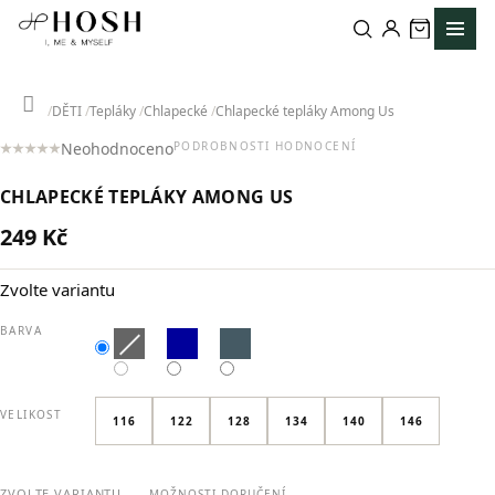
Přejít
na
obsah
Domů
DĚTI
Tepláky
Chlapecké
Chlapecké tepláky Among Us
Neohodnoceno
PODROBNOSTI HODNOCENÍ
Průměrné
hodnocení
CHLAPECKÉ TEPLÁKY AMONG US
produktu
je
249 Kč
0,0
Měrná
z
cena:
5
Zvolte variantu
hvězdiček.
BARVA
VELIKOST
116
122
128
134
140
146
ZVOLTE VARIANTU
MOŽNOSTI DORUČENÍ