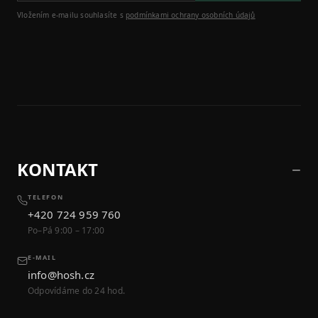
Vložením e-mailu souhlasíte s
podmínkami ochrany osobních údajů
KONTAKT
TELEFON
+420 724 959 760
Po–Pá 9:00 – 17:00
E-MAIL
info@hosh.cz
Odpovídáme do 24 hod.