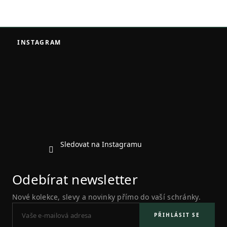
Z
á
INSTAGRAM
p
a
t
í
Sledovat na Instagramu
Odebírat newsletter
Nové kolekce, slevy a novinky přímo do vaší schránky.
PŘIHLÁSIT SE