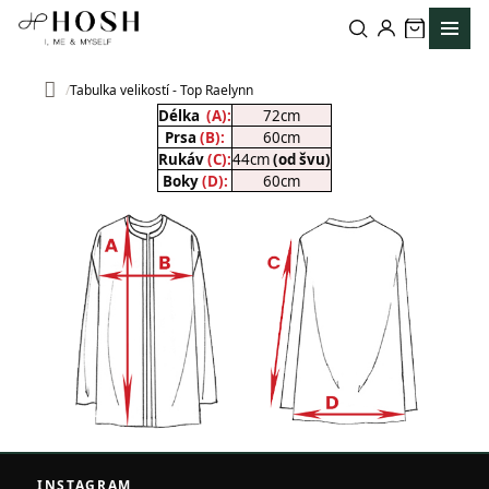
Přejít
na
obsah
Tabulka velikostí - Top Raelynn
Domů
Délka
(A):
72cm
Prsa
(B):
60cm
Rukáv
(C):
44cm
(od švu)
Boky
(D):
60cm
Z
á
INSTAGRAM