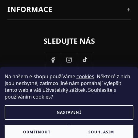
INFORMACE
SLEDUJTE NÁS
Na našem e-shopu používáme
cookies
. Některé z nich
jsou nezbytné, zatímco jiné nám pomáhají vylepšit
tento web a váš uživatelský zážitek. Souhlasíte s
používáním cookies?
NASTAVENÍ
PROVOZOVATELEM STRANEK HOSH.CZ JE SPOLECNOST PAK
ODMÍTNOUT
SOUHLASÍM
FASHION S.R.O., IC: 25774701.