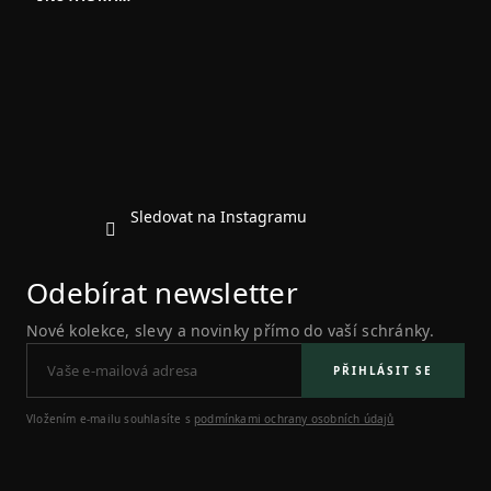
p
a
t
í
Sledovat na Instagramu
Odebírat newsletter
Nové kolekce, slevy a novinky přímo do vaší schránky.
PŘIHLÁSIT SE
Vložením e-mailu souhlasíte s
podmínkami ochrany osobních údajů