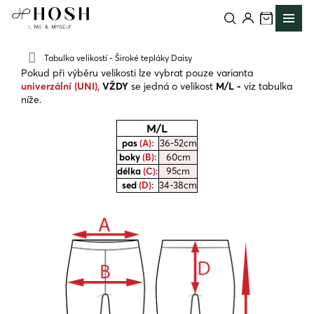
Přejít
na
obsah
Tabulka velikostí - Široké tepláky Daisy
Domů
Pokud při výběru velikosti lze vybrat pouze varianta
univerzální (UNI)
,
VŽDY
se jedná o velikost
M/L -
viz tabulka
níže.
M/L
pas
(A):
36-52cm
boky
(B):
60cm
délka
(C):
95cm
sed
(D):
34-38cm