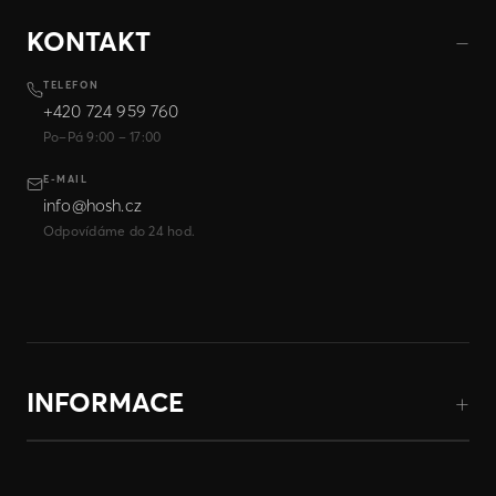
KONTAKT
TELEFON
+420 724 959 760
Po–Pá 9:00 – 17:00
E-MAIL
info@hosh.cz
Odpovídáme do 24 hod.
INFORMACE