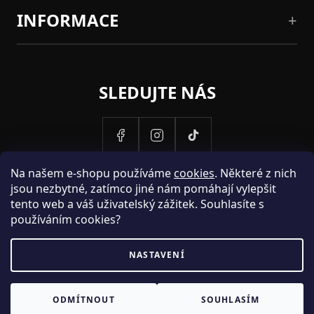
INFORMACE
SLEDUJTE NÁS
Na našem e-shopu používáme
cookies
. Některé z nich
jsou nezbytné, zatímco jiné nám pomáhají vylepšit
tento web a váš uživatelský zážitek. Souhlasíte s
používáním cookies?
NASTAVENÍ
PROVOZOVATELEM STRANEK HOSH.CZ JE SPOLECNOST PAK
ODMÍTNOUT
SOUHLASÍM
FASHION S.R.O., IC: 25774701.