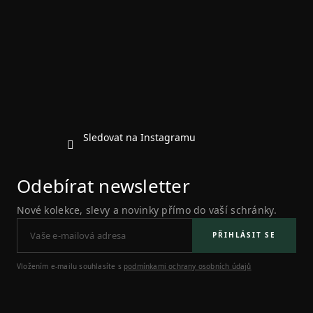
p
a
t
í
Sledovat na Instagramu
Odebírat newsletter
Nové kolekce, slevy a novinky přímo do vaší schránky.
PŘIHLÁSIT SE
Vložením e-mailu souhlasíte s
podmínkami ochrany osobních údajů