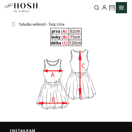
Přejít
na
obsah
Tabulka velikostí - Šaty Uma
Domů
prsa
(A):
62cm
boky
(B):
75cm
délka
(C):
120cm
Z
á
INSTAGRAM