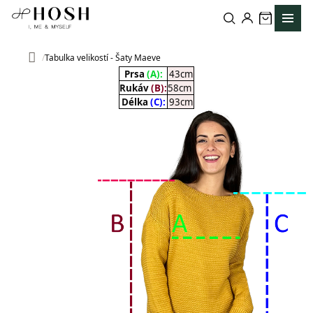
Přejít
na
obsah
Tabulka velikostí - Šaty Maeve
Domů
Prsa
(A):
43cm
Rukáv
(B):
58cm
Délka
(C):
93cm