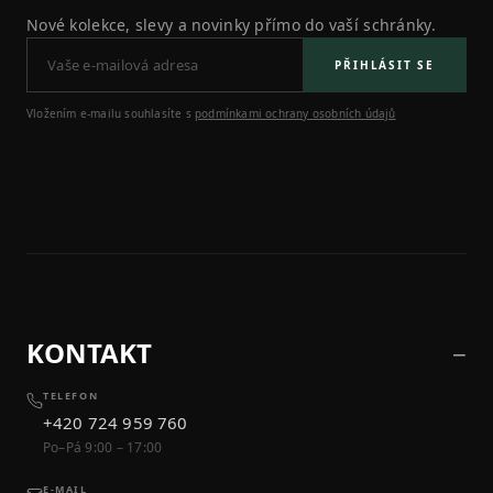
Nové kolekce, slevy a novinky přímo do vaší schránky.
PŘIHLÁSIT SE
Vložením e-mailu souhlasíte s
podmínkami ochrany osobních údajů
KONTAKT
TELEFON
+420 724 959 760
Po–Pá 9:00 – 17:00
E-MAIL