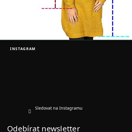
Z
á
INSTAGRAM
p
a
t
í
Sledovat na Instagramu
Odebírat newsletter