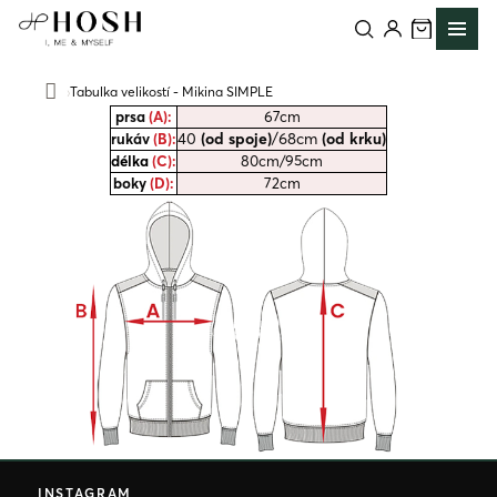
Přejít
na
obsah
Tabulka velikostí - Mikina SIMPLE
Domů
prsa
(A):
67cm
40
(od spoje)
/68cm
(od krku)
rukáv
(B):
délka
(C):
80cm/95cm
boky
(D):
72cm
Z
á
INSTAGRAM