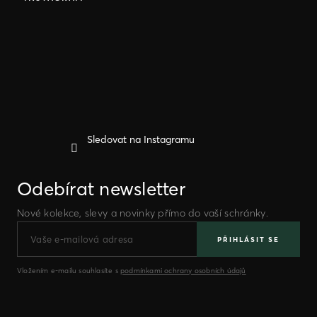
p
a
t
í
Sledovat na Instagramu
Odebírat newsletter
Nové kolekce, slevy a novinky přímo do vaší schránky.
PŘIHLÁSIT SE
Vložením e-mailu souhlasíte s
podmínkami ochrany osobních údajů