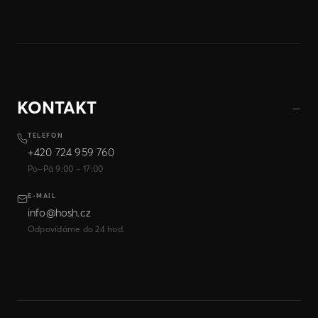
KONTAKT
TELEFON
+420 724 959 760
Po–Pá 9:00 – 17:00
E-MAIL
info@hosh.cz
Odpovídáme do 24 hod.