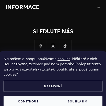
INFORMACE
SLEDUJTE NÁS
Na našem e-shopu používáme
cookies
. Některé z nich
jsou nezbytné, zatímco jiné nám pomáhají vylepšit tento
web a váš uživatelský zážitek. Souhlasíte s používáním
cookies?
NASTAVENÍ
PROVOZOVATELEM STRANEK HOSH.CZ JE SPOLECNOST PAK
ODMÍTNOUT
SOUHLASÍM
FASHION S.R.O., IC: 25774701.