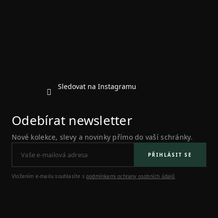
p
a
t
í
Sledovat na Instagramu
Odebírat newsletter
Nové kolekce, slevy a novinky přímo do vaší schránky.
PŘIHLÁSIT SE
Vložením e-mailu souhlasíte s
podmínkami ochrany osobních údajů