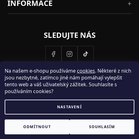
INFORMACE
SLEDUJTE NÁS
Na našem e-shopu používáme
cookies
. Některé z nich
jsou nezbytné, zatímco jiné nám pomáhají vylepšit
tento web a váš uživatelský zážitek. Souhlasíte s
používáním cookies?
NASTAVENÍ
PROVOZOVATELEM STRANEK HOSH.CZ JE SPOLECNOST PAK
ODMÍTNOUT
SOUHLASÍM
FASHION S.R.O., IC: 25774701.