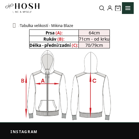
Přejít
na
obsah
Tabulka velikostí - Mikina Blaze
Domů
64cm
Prsa
(A):
71cm - od krku
Rukáv
(B):
70/79cm
Délka - přední/zadní
(C):
Z
á
INSTAGRAM