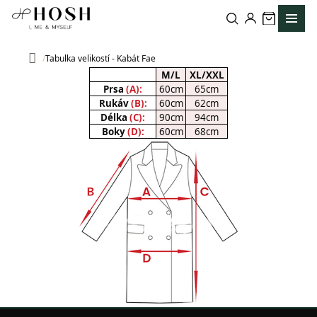
Přejít
na
obsah
Tabulka velikostí - Kabát Fae
Domů
M/L
XL/XXL
Prsa
(A):
60cm
65cm
Rukáv
(B):
60cm
62cm
Délka
(C):
90cm
94cm
Boky
(D):
60cm
68cm
Z