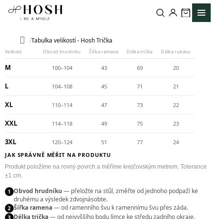
Přejít
na
obsah
Tabulka velikostí - Hosh Trička
Domů
Velikost
Obvod hrudníku
Šířka ramena
Délka trička
Délka rukávu
M
100–104
43
69
20
L
104–108
45
71
21
XL
110–114
47
73
22
XXL
114–118
49
75
23
3XL
120–124
51
77
24
JAK SPRÁVNĚ MĚŘIT NA PRODUKTU
Produkt položíme na rovný povrch a měříme krejčovským metrem. Tolerance
±1 cm.
Obvod hrudníku
— přeložte na stůl, změřte od jednoho podpaží ke
1
druhému a výsledek zdvojnásobte.
Šířka ramena
— od ramenního švu k ramennímu švu přes záda.
2
Délka trička
— od nejvyššího bodu límce ke středu zadního okraje.
3