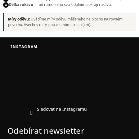
Délka rukávu
— od ramenního švu k dolnímu okraji rukávu.
4
Míry oděvu:
Uvádíme míry oděvu měřeného na plocho na rovném
povrchu. Všechny míry jsou v centimetrech (cm).
Z
á
INSTAGRAM
p
a
t
í
Sledovat na Instagramu
Odebírat newsletter