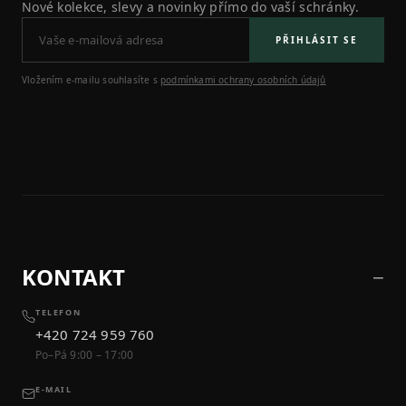
Nové kolekce, slevy a novinky přímo do vaší schránky.
PŘIHLÁSIT SE
Vložením e-mailu souhlasíte s
podmínkami ochrany osobních údajů
KONTAKT
TELEFON
+420 724 959 760
Po–Pá 9:00 – 17:00
E-MAIL