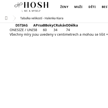
Přejít
na
ŽENY
MUŽI
DĚTI
BES
obsah
Tabulka velikostí - Halenka Kiara
Domů
DSTIAG
A
Prsa
B
Boky
C
Rukáv
D
Délka
ONESIZE / UNI
58
60
34
74
Všechny míry jsou uvedeny v centimetrech a mohou se lišit +