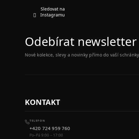
t
í
Sledovat na
Instagramu
Odebírat newsletter
Nové kolekce, slevy a novinky přímo do vaší schránky
KONTAKT
TELEFON
+420 724 959 760
Po–Pá 9:00 – 17:00