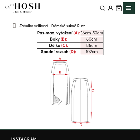
Přejít
na
obsah
Tabulka velikostí - Dámské sukně Rust
Domů
Pas-max. vytažení
(A):
36cm-50cm
Boky
(B):
60cm
Délka
(C):
86cm
Spodní rozsah
(D):
102cm
Z
á
INSTAGRAM