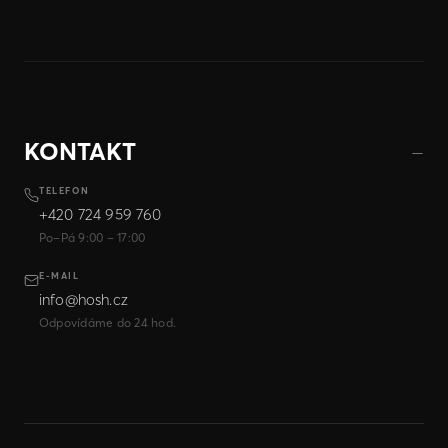
KONTAKT
TELEFON
+420 724 959 760
Po–Pá 9:00 – 17:00
E-MAIL
info@hosh.cz
Odpovídáme do 24 hod.