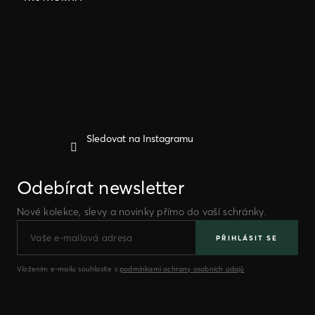
p
a
t
í
Sledovat na Instagramu
Odebírat newsletter
Nové kolekce, slevy a novinky přímo do vaší schránky.
PŘIHLÁSIT SE
Vložením e-mailu souhlasíte s
podmínkami ochrany osobních údajů