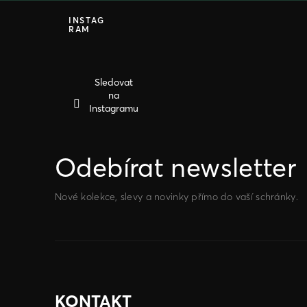
Z
á
INSTAG
RAM
p
a
t
í
Sledovat
na
Instagramu
Odebírat newsletter
Nové kolekce, slevy a novinky přímo do vaší schránky.
KONTAKT