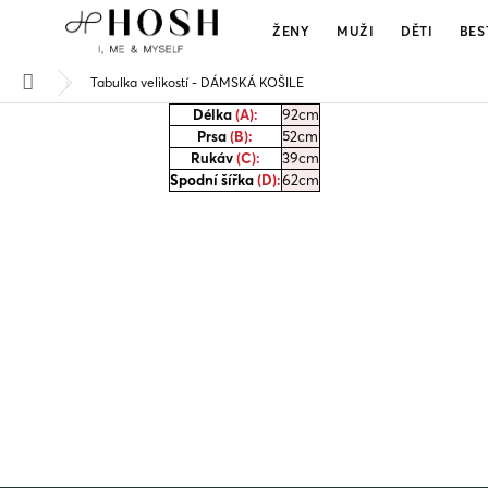
Přejít
na
ŽENY
MUŽI
DĚTI
BES
obsah
Tabulka velikostí - DÁMSKÁ KOŠILE
Domů
Délka
(A):
92cm
Prsa
(B):
52cm
Rukáv
(C):
39cm
Spodní šířka
(D):
62cm