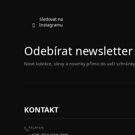
a
t
í
Sledovat na
Instagramu
Odebírat newsletter
Nové kolekce, slevy a novinky přímo do vaší schránky
KONTAKT
TELEFON