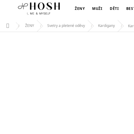
KARDIGAN ELONIA
Přejít
529 Kč
na
ŽENY
MUŽI
DĚTI
BES
obsah
ŽENY
Svetry a pletené oděvy
Kardigany
Kar
Domů