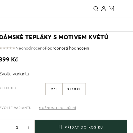
PŘIDAT DO KOŠÍKU
DÁMSKÉ TEPLÁKY S MOTIVEM KVĚTŮ
Neohodnoceno
Podrobnosti hodnocení
Průměrné
hodnocení
399 Kč
produktu
je
Měrná
0,0
Zvolte variantu
cena:
z
5
VELIKOST
M/L
XL/XXL
hvězdiček.
ZVOLTE VARIANTU
MOŽNOSTI DORUČENÍ
−
+
PŘIDAT DO KOŠÍKU