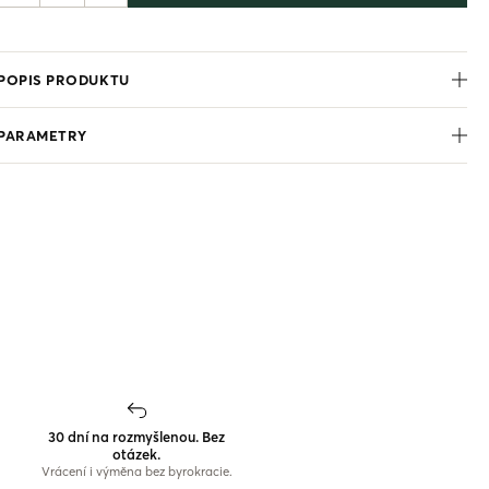
POPIS PRODUKTU
PARAMETRY
30 dní na rozmyšlenou. Bez
otázek.
Vrácení i výměna bez byrokracie.