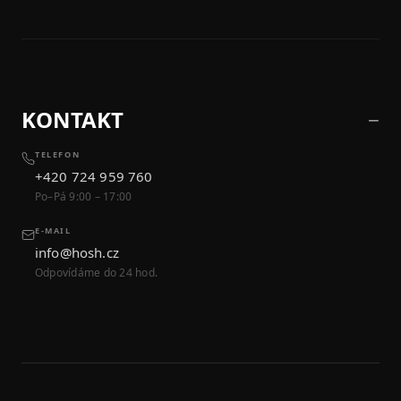
KONTAKT
TELEFON
+420 724 959 760
Po–Pá 9:00 – 17:00
E-MAIL
info@hosh.cz
Odpovídáme do 24 hod.