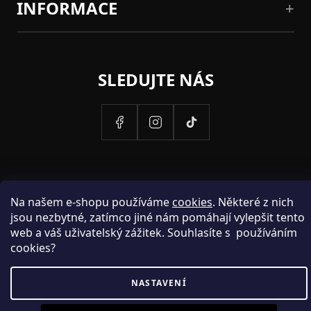
INFORMACE
SLEDUJTE NÁS
Na našem e-shopu používáme
cookies
. Některé z nich
jsou nezbytné, zatímco jiné nám pomáhají vylepšit tento
web a váš uživatelský zážitek. Souhlasíte s používáním
cookies?
PROVOZOVATELEM STRANEK HOSH.CZ JE SPOLECNOST PAK
NASTAVENÍ
FASHION S.R.O., IC: 25774701.