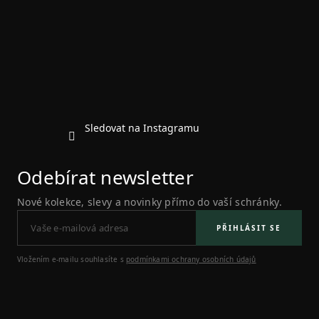
p
a
t
í
Sledovat na Instagramu
Odebírat newsletter
Nové kolekce, slevy a novinky přímo do vaší schránky.
PŘIHLÁSIT SE
Vložením e-mailu souhlasíte s
podmínkami ochrany osobních údajů