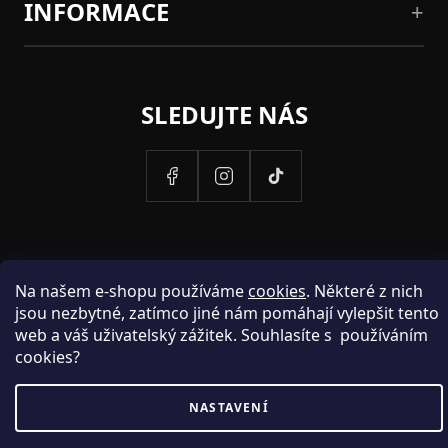
INFORMACE
SLEDUJTE NÁS
Na našem e-shopu používáme
cookies
. Některé z nich
jsou nezbytné, zatímco jiné nám pomáhají vylepšit tento
web a váš uživatelský zážitek. Souhlasíte s používáním
cookies?
PROVOZOVATELEM STRANEK HOSH.CZ JE SPOLECNOST PAK
NASTAVENÍ
FASHION S.R.O., IC: 25774701.