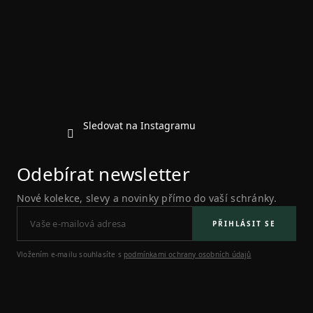
p
a
t
í
Sledovat na Instagramu
Odebírat newsletter
Nové kolekce, slevy a novinky přímo do vaší schránky.
PŘIHLÁSIT SE
Vložením e-mailu souhlasíte s
podmínkami ochrany osobních údajů