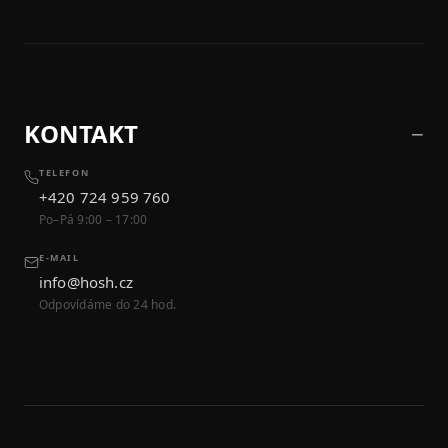
KONTAKT
TELEFON
+420 724 959 760
Po–Pá 9:00 – 17:00
E-MAIL
info@hosh.cz
Odpovídáme do 24 hod.