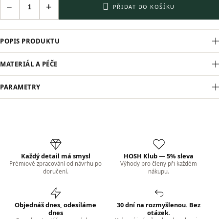
−
+
PŘIDAT DO KOŠÍKU
POPIS PRODUKTU
MATERIÁL A PÉČE
PARAMETRY
Každý detail má smysl
HOSH Klub — 5% sleva
Prémiové zpracování od návrhu po
Výhody pro členy při každém
doručení.
nákupu.
Objednáš dnes, odesíláme
30 dní na rozmyšlenou. Bez
dnes
otázek.