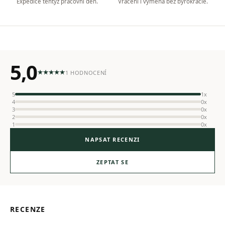
Expedice tentýž pracovní den.
Vrácení i výměna bez byrokracie.
5,0
1 HODNOCENÍ
5
1x
4
0x
3
0x
2
0x
1
0x
NAPSAT RECENZI
ZEPTAT SE
RECENZE