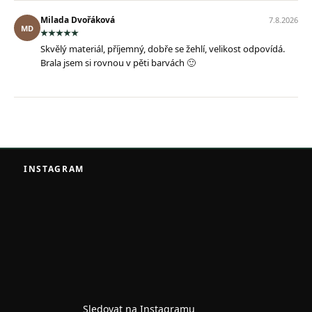
Milada Dvořáková
7.8.2026
MD
Skvělý materiál, příjemný, dobře se žehlí, velikost odpovídá.
Brala jsem si rovnou v pěti barvách 🙂
Z
á
INSTAGRAM
p
a
t
í
Sledovat na Instagramu