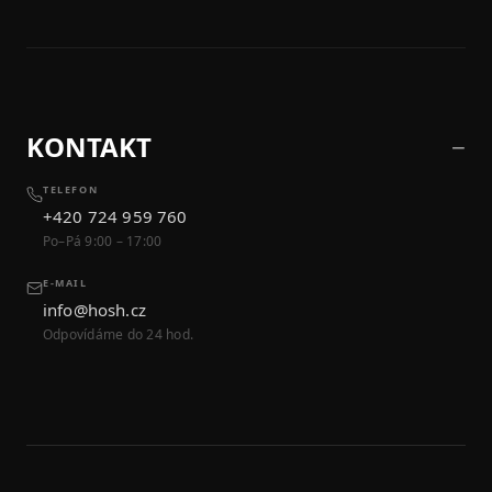
KONTAKT
TELEFON
+420 724 959 760
Po–Pá 9:00 – 17:00
E-MAIL
info@hosh.cz
Odpovídáme do 24 hod.