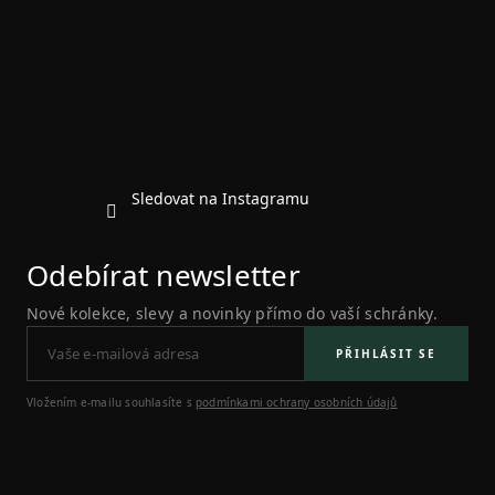
p
a
t
í
Sledovat na Instagramu
Odebírat newsletter
Nové kolekce, slevy a novinky přímo do vaší schránky.
PŘIHLÁSIT SE
Vložením e-mailu souhlasíte s
podmínkami ochrany osobních údajů