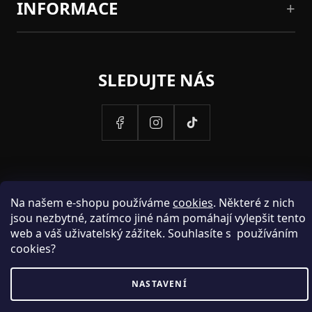
INFORMACE
SLEDUJTE NÁS
Na našem e-shopu používáme
cookies
. Některé z nich
jsou nezbytné, zatímco jiné nám pomáhají vylepšit tento
web a váš uživatelský zážitek. Souhlasíte s používáním
cookies?
PROVOZOVATELEM STRANEK HOSH.CZ JE SPOLECNOST PAK
NASTAVENÍ
FASHION S.R.O., IC: 25774701.