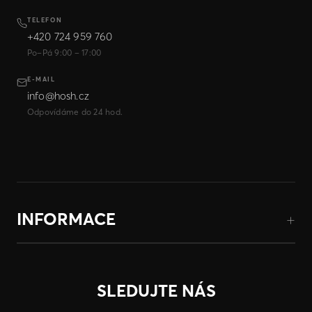
TELEFON
+420 724 959 760
Po–Pá 9:00 – 17:00
E-MAIL
info@hosh.cz
Odpovídáme do 24 hod.
INFORMACE
SLEDUJTE NÁS