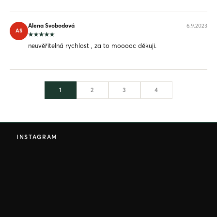
Alena Svobodová
6.9.2023
AS
neuvěřitelná rychlost , za to mooooc děkuji.
1
2
3
4
Z
á
INSTAGRAM
p
a
t
í