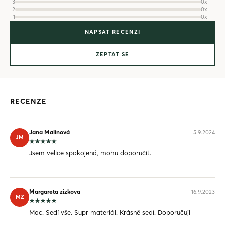
3
0x
2
0x
1
0x
NAPSAT RECENZI
ZEPTAT SE
RECENZE
Jana Malinová
5.9.2024
JM
Jsem velice spokojená, mohu doporučit.
Margareta zizkova
16.9.2023
MZ
Moc. Sedí vše. Supr materiál. Krásně sedí. Doporučuji