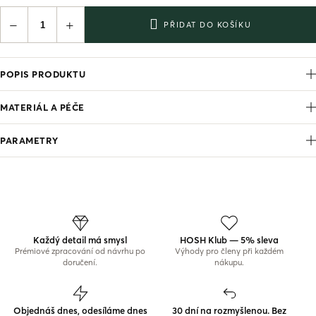
−
+
PŘIDAT DO KOŠÍKU
POPIS PRODUKTU
MATERIÁL A PÉČE
PARAMETRY
Každý detail má smysl
HOSH Klub — 5% sleva
Prémiové zpracování od návrhu po
Výhody pro členy při každém
doručení.
nákupu.
Objednáš dnes, odesíláme dnes
30 dní na rozmyšlenou. Bez