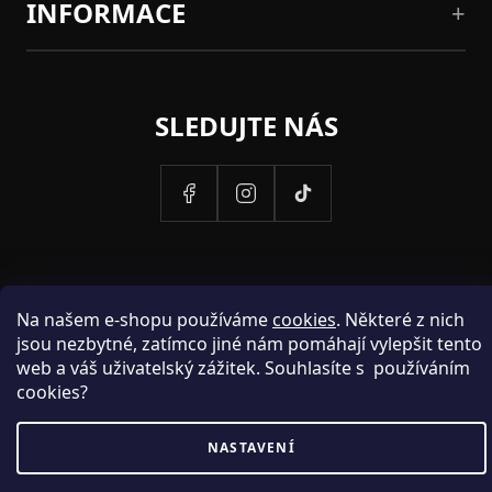
INFORMACE
SLEDUJTE NÁS
Na našem e-shopu používáme
cookies
. Některé z nich
jsou nezbytné, zatímco jiné nám pomáhají vylepšit tento
web a váš uživatelský zážitek. Souhlasíte s používáním
cookies?
PROVOZOVATELEM STRANEK HOSH.CZ JE SPOLECNOST PAK
NASTAVENÍ
FASHION S.R.O., IC: 25774701.