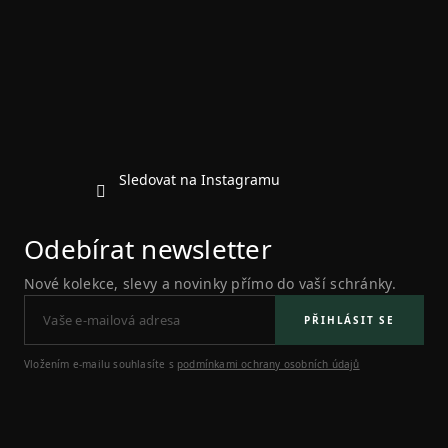
p
a
t
í
Sledovat na Instagramu
Odebírat newsletter
Nové kolekce, slevy a novinky přímo do vaší schránky.
PŘIHLÁSIT SE
Vložením e-mailu souhlasíte s
podmínkami ochrany osobních údajů