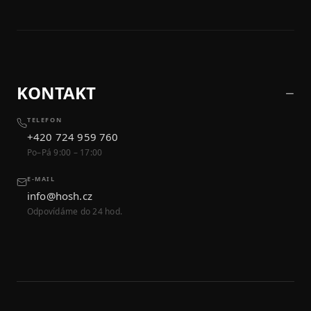
KONTAKT
TELEFON
+420 724 959 760
Po–Pá 9:00 – 17:00
E-MAIL
info@hosh.cz
Odpovídáme do 24 hod.