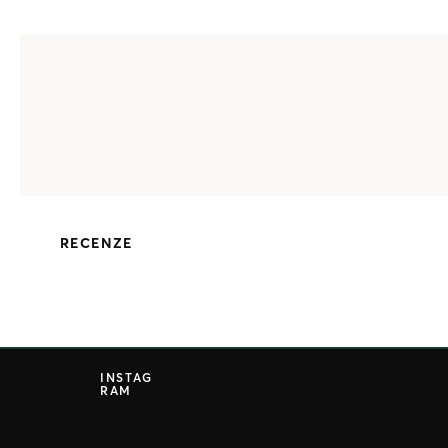
RECENZE
Z
á
INSTAG
RAM
p
a
t