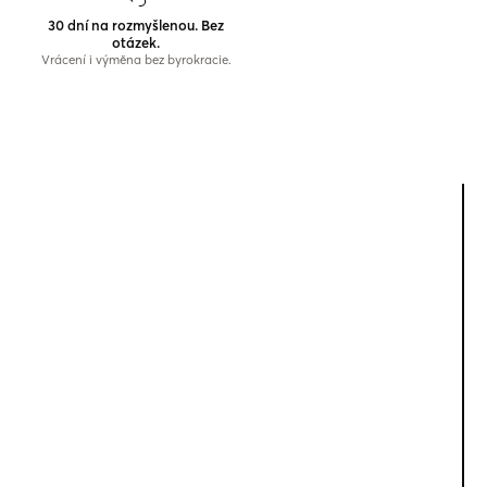
30 dní na rozmyšlenou. Bez
otázek.
Vrácení i výměna bez byrokracie.