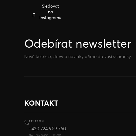
í
Sledovat
na
Instagramu
Odebírat newsletter
Nové kolekce, slevy a novinky přímo do vaší schránky.
KONTAKT
TELEFON
+420 724 959 760
Po–Pá 9:00 – 17:00